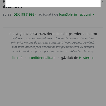
produselor toxice din organism, din spațiu etc. – Din
fr.
détoxifier.
sursa:
DEX '98 (1998)
adăugată de
IoanSoleriu
acțiuni
Copyright © 2004-2026 dexonline (https://dexonline.ro)
Preluarea, stocarea sau utilizarea datelor de pe acest site, inclusiv
prin orice metode de extragere automată (web scraping, crawling),
sunt strict interzise fără acordul nostru prealabil scris, cu excepția
seturilor de date oferite oficial spre utilizare publică (vezi licența).
licență
confidențialitate
găzduit de
Hosterion