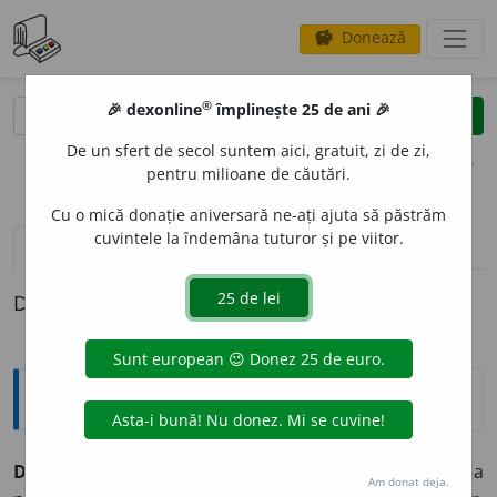
Donează
savings
®
®
🎉 dexonline
împlinește 25 de ani 🎉
caută
clear
search
De un sfert de secol suntem aici, gratuit, zi de zi,
opțiuni
pentru milioane de căutări.
Cu o mică donație aniversară ne-ați ajuta să păstrăm
cuvintele la îndemâna tuturor și pe viitor.
definiții (1)
Definiția cu ID-ul 61178:
Explicative DEX
DETOXIFIC
A
,
detox
i
fic,
vb.
I.
Tranz.
A neutraliza acțiunea
Am donat deja.