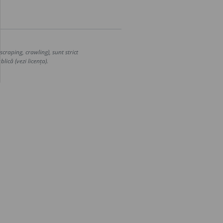
craping, crawling), sunt strict
lică (vezi licența).