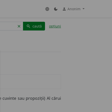
Anonim
language
dark_mode
person
caută
opțiuni
clear
search
 cuvinte sau propoziții) Al cărui
.