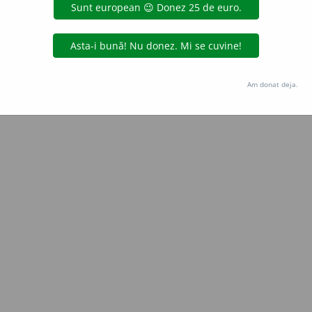
IoanSoleriu
acțiuni
Copyright © 2004-2026 dexonline (https://dexonline.ro)
area datelor de pe acest site, inclusiv prin orice metode de extragere automată (web s
Am donat deja.
dul nostru prealabil scris, cu excepția seturilor de date oferite oficial spre utilizare pub
licență
confidențialitate
găzduit de
Hosterion