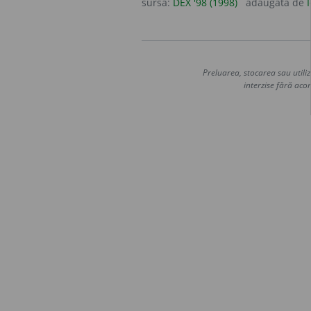
sursa:
DEX '98 (1998)
adăugată de
Preluarea, stocarea sau utiliz
interzise fără acor