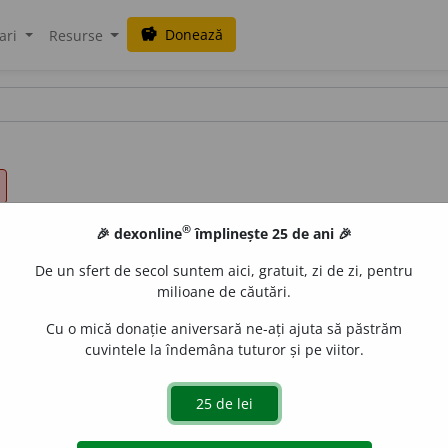
Donează
savings
ari
Resurse
®
🎉 dexonline
împlinește 25 de ani 🎉
De un sfert de secol suntem aici, gratuit, zi de zi, pentru
milioane de căutări.
Cu o mică donație aniversară ne-ați ajuta să păstrăm
cuvintele la îndemâna tuturor și pe viitor.
e,
adj.
1.
Care a fost precizat, care a fost stabilit.
2.
(Despre
sau de altă propoziție. –
V.
determina.
Cf.
fr.
déterminé