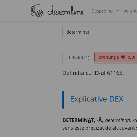
Despre noi
Volunt
®
pronunție
(50)
volume_up
definiții (1)
Definiția cu ID-ul 61165:
Explicative DEX
DETERMIN
A
T, -Ă,
determinați, -t
sens este precizat de alt cuvânt 