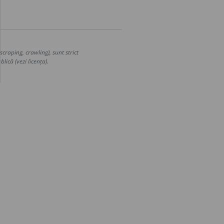
craping, crawling), sunt strict
lică (vezi licența).