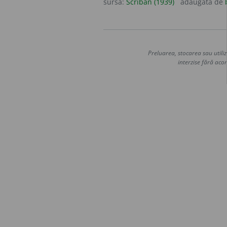
sursa:
Scriban (1939)
adăugată de
Preluarea, stocarea sau utiliz
interzise fără acor