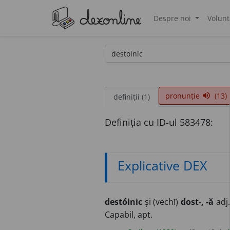
Despre noi
Volunt
®
pronunție
(13)
volume_up
definiții (1)
Definiția cu ID-ul 583478:
Explicative DEX
destóinic
și (vechĭ)
dost-, -ă
adj.
Capabil, apt.