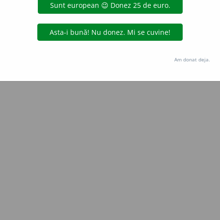
blaurb.
acțiuni
Copyright © 2004-2026 dexonline (https://dexonline.ro)
area datelor de pe acest site, inclusiv prin orice metode de extragere automată (web s
Am donat deja.
dul nostru prealabil scris, cu excepția seturilor de date oferite oficial spre utilizare pub
licență
confidențialitate
găzduit de
Hosterion