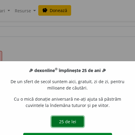
Donează
savings
ari
Resurse
®
🎉 dexonline
împlinește 25 de ani 🎉
De un sfert de secol suntem aici, gratuit, zi de zi, pentru
milioane de căutări.
Cu o mică donație aniversară ne-ați ajuta să păstrăm
cuvintele la îndemâna tuturor și pe viitor.
 (vsl.
do-stoĭnikŭ
[ca
de-slușesc
îld.
do-
], d.
stati, stoĭati,
a sta. 