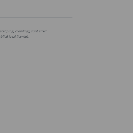
craping, crawling), sunt strict
lică (vezi licența).