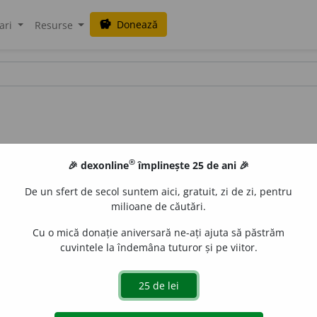
Donează
savings
ari
Resurse
®
🎉 dexonline
împlinește 25 de ani 🎉
De un sfert de secol suntem aici, gratuit, zi de zi, pentru
milioane de căutări.
Cu o mică donație aniversară ne-ați ajuta să păstrăm
cuvintele la îndemâna tuturor și pe viitor.
 de ordine, neorînduială; arababură
¶
2 Turburare
¶
3 Ja
cut după o r d i n e].