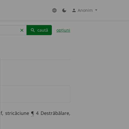
Anonim
language
dark_mode
person
caută
opțiuni
clear
search
f, stricăciune
¶
4 Destrăbălare,