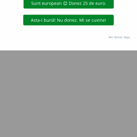
 de
Onukka
acțiuni
Copyright © 2004-2026 dexonline (https://dexonline.ro)
area datelor de pe acest site, inclusiv prin orice metode de extragere automată (web s
Am donat deja.
dul nostru prealabil scris, cu excepția seturilor de date oferite oficial spre utilizare pub
licență
confidențialitate
găzduit de
Hosterion