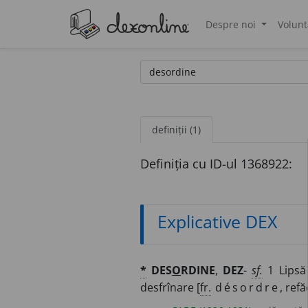
Despre noi
Volunt
®
definiții (1)
Definiția cu ID-ul 1368922:
Explicative DEX
*
DES
O
RDINE
,
DEZ
-
sf.
1 Lipsă
desfrînare [
fr.
désordre
, refă