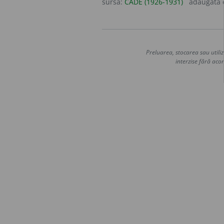
sursa:
CADE (1926-1931)
adăugată
Preluarea, stocarea sau utiliz
interzise fără acor