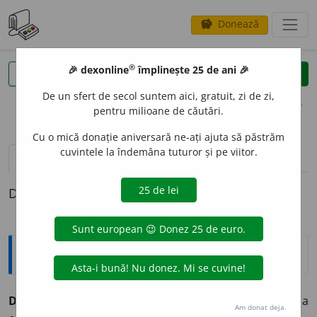
Donează
savings
®
®
🎉 dexonline
împlinește 25 de ani 🎉
caută
clear
search
De un sfert de secol suntem aici, gratuit, zi de zi,
opțiuni
pentru milioane de căutări.
Cu o mică donație aniversară ne-ați ajuta să păstrăm
cuvintele la îndemâna tuturor și pe viitor.
pronunție
(1)
volume_up
definiții (1)
Definiția cu ID-ul 181211:
Sinonime
DESFUND
A
vb.
1.
v.
destupa.
2.
a desțeleni, (înv. și reg.) a
Am donat deja.