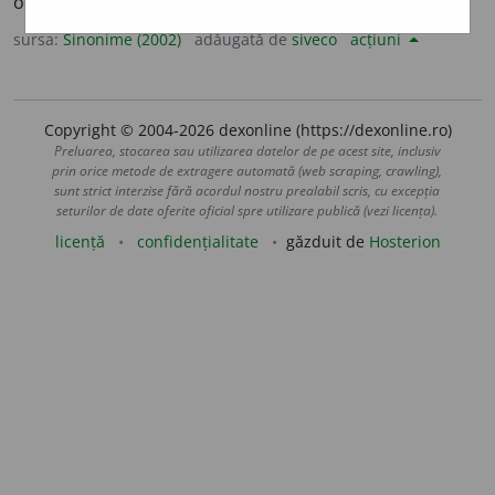
ogorî.
(A ~ un teren.)
sursa:
Sinonime (2002)
adăugată de
siveco
acțiuni
Copyright © 2004-2026 dexonline (https://dexonline.ro)
Preluarea, stocarea sau utilizarea datelor de pe acest site, inclusiv
prin orice metode de extragere automată (web scraping, crawling),
sunt strict interzise fără acordul nostru prealabil scris, cu excepția
seturilor de date oferite oficial spre utilizare publică (vezi licența).
licență
confidențialitate
găzduit de
Hosterion