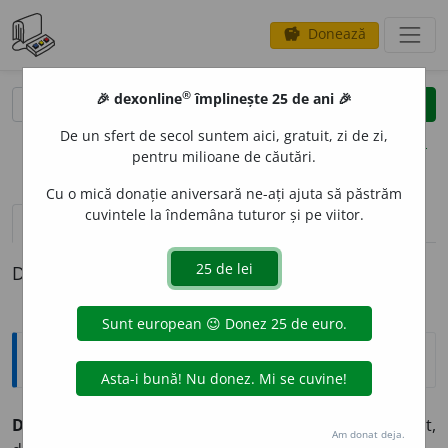
Donează
savings
®
®
🎉 dexonline
împlinește 25 de ani 🎉
caută
clear
search
De un sfert de secol suntem aici, gratuit, zi de zi,
opțiuni
pentru milioane de căutări.
Cu o mică donație aniversară ne-ați ajuta să păstrăm
cuvintele la îndemâna tuturor și pe viitor.
pronunție
(3)
volume_up
definiții (1)
Definiția cu ID-ul 60040:
Explicative DEX
DESFIGUR
A
T, -Ă,
desfigurați, -te,
adj.
Urâțit, pocit, sluțit,
Am donat deja.