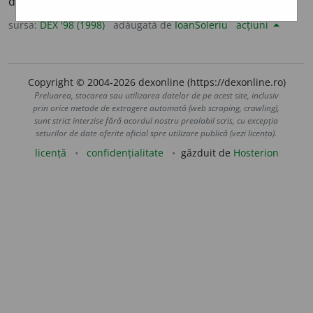
deformat. –
V.
desfigura.
sursa:
DEX '98 (1998)
adăugată de
IoanSoleriu
acțiuni
Copyright © 2004-2026 dexonline (https://dexonline.ro)
Preluarea, stocarea sau utilizarea datelor de pe acest site, inclusiv
prin orice metode de extragere automată (web scraping, crawling),
sunt strict interzise fără acordul nostru prealabil scris, cu excepția
seturilor de date oferite oficial spre utilizare publică (vezi licența).
licență
confidențialitate
găzduit de
Hosterion