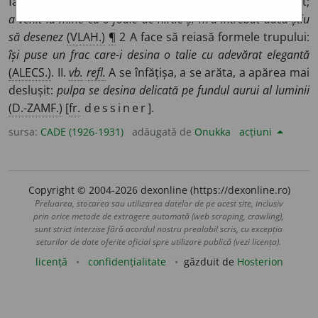
face un desen. a înfățișa cu trăsături forma unui obiect;
a venit la mine cu o foaie de hîrtie și m’a întrebat dacă știu
să desenez
(VLAH.)
¶
2 A face să reiasă formele trupului:
își puse un frac care-i desina o talie cu adevărat elegantă
(ALECS.)
. II.
vb.
refl.
A se înfățișa, a se arăta, a apărea mai
deslușit:
pulpa se desina delicată pe fundul aurui al luminii
(D.-ZAMF.)
[
fr.
dessiner
].
sursa:
CADE (1926-1931)
adăugată de
Onukka
acțiuni
Copyright © 2004-2026 dexonline (https://dexonline.ro)
Preluarea, stocarea sau utilizarea datelor de pe acest site, inclusiv
prin orice metode de extragere automată (web scraping, crawling),
sunt strict interzise fără acordul nostru prealabil scris, cu excepția
seturilor de date oferite oficial spre utilizare publică (vezi licența).
licență
confidențialitate
găzduit de
Hosterion