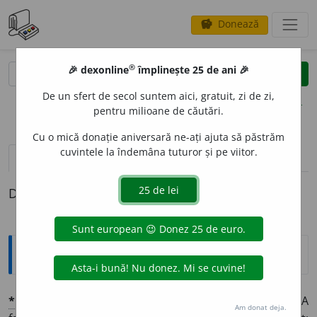
Donează
savings
®
®
🎉 dexonline
împlinește 25 de ani 🎉
caută
clear
search
De un sfert de secol suntem aici, gratuit, zi de zi,
opțiuni
pentru milioane de căutări.
Cu o mică donație aniversară ne-ați ajuta să păstrăm
cuvintele la îndemâna tuturor și pe viitor.
pronunție
(9)
volume_up
definiții (1)
Definiția cu ID-ul 1368672:
Explicative DEX
*
DESEN
A
,
‼
*
DESIN
A
,
⦿
DESEMN
A
(-
nez
) I.
vb.
tr.
1 A
Am donat deja.