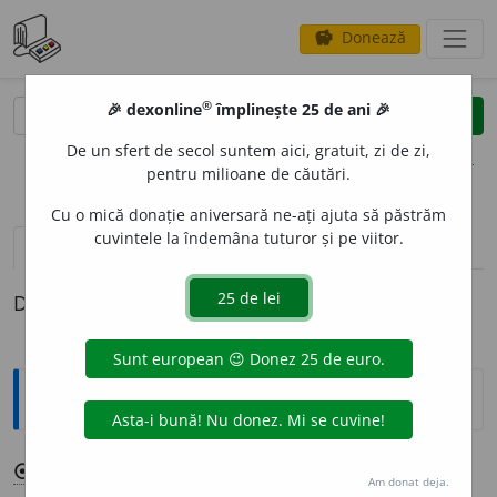
Donează
savings
®
®
🎉 dexonline
împlinește 25 de ani 🎉
caută
clear
search
De un sfert de secol suntem aici, gratuit, zi de zi,
opțiuni
pentru milioane de căutări.
Cu o mică donație aniversară ne-ați ajuta să păstrăm
cuvintele la îndemâna tuturor și pe viitor.
pronunție
(34)
volume_up
definiții (1)
Definiția cu ID-ul 1368666:
Explicative DEX
1
⦿
DESEMN
A
👉
DESEN
A
.
Am donat deja.