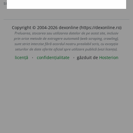
sursa:
CADE (1926-1931)
adăugată de
Onukka
acțiuni
Copyright © 2004-2026 dexonline (https://dexonline.ro)
Preluarea, stocarea sau utilizarea datelor de pe acest site, inclusiv
prin orice metode de extragere automată (web scraping, crawling),
sunt strict interzise fără acordul nostru prealabil scris, cu excepția
seturilor de date oferite oficial spre utilizare publică (vezi licența).
licență
confidențialitate
găzduit de
Hosterion