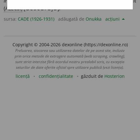
întîmplare produce o impresie descurajatoare în spirit
(ALECS.)
[
descuraja
].
sursa:
CADE (1926-1931)
adăugată de
Onukka
acțiuni
Copyright © 2004-2026 dexonline (https://dexonline.ro)
Preluarea, stocarea sau utilizarea datelor de pe acest site, inclusiv
prin orice metode de extragere automată (web scraping, crawling),
sunt strict interzise fără acordul nostru prealabil scris, cu excepția
seturilor de date oferite oficial spre utilizare publică (vezi licența).
licență
confidențialitate
găzduit de
Hosterion