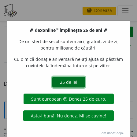
Donează
savings
®
®
🎉 dexonline
împlinește 25 de ani 🎉
caută
clear
search
De un sfert de secol suntem aici, gratuit, zi de zi,
opțiuni
pentru milioane de căutări.
Cu o mică donație aniversară ne-ați ajuta să păstrăm
cuvintele la îndemâna tuturor și pe viitor.
pronunție
(5)
volume_up
definiții (1)
Definiția cu ID-ul 1368657:
Explicative DEX
*
DESCURAJAT
O
R
adj.
Care descurajează:
această...
Am donat deja.