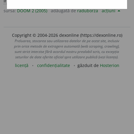
imperf.
3
sg.
descopere
a
;
conj.
prez.
3
să
desc
o
pere
sursa:
DOOM 2 (2005)
adăugată de
raduborza
acțiuni
Copyright © 2004-2026 dexonline (https://dexonline.ro)
Preluarea, stocarea sau utilizarea datelor de pe acest site, inclusiv
prin orice metode de extragere automată (web scraping, crawling),
sunt strict interzise fără acordul nostru prealabil scris, cu excepția
seturilor de date oferite oficial spre utilizare publică (vezi licența).
licență
confidențialitate
găzduit de
Hosterion