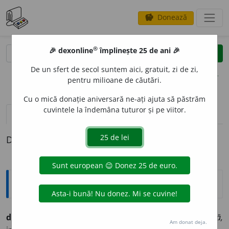
Donează
savings
®
®
🎉 dexonline
împlinește 25 de ani 🎉
caută
clear
search
De un sfert de secol suntem aici, gratuit, zi de zi,
opțiuni
pentru milioane de căutări.
Cu o mică donație aniversară ne-ați ajuta să păstrăm
cuvintele la îndemâna tuturor și pe viitor.
pronunție
(50)
volume_up
definiții (1)
Definiția cu ID-ul 766745:
Ortografice DOOM
descoper
i
(a ~)
vb.
,
ind.
prez.
1
sg.
desc
o
păr,
3
desc
o
peră,
Am donat deja.