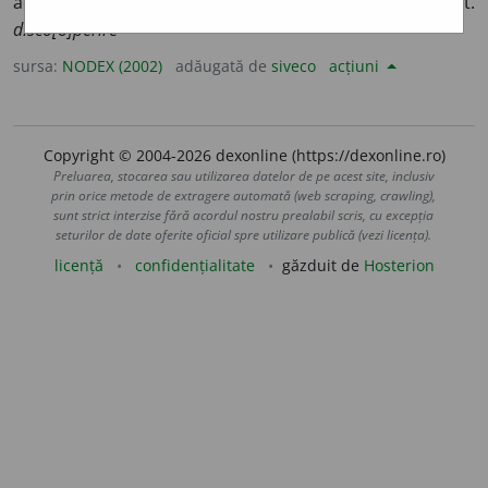
acoperământul de pe cap (pălăria, căciula etc.). /<lat.
disco[o]perire
sursa:
NODEX (2002)
adăugată de
siveco
acțiuni
Copyright © 2004-2026 dexonline (https://dexonline.ro)
Preluarea, stocarea sau utilizarea datelor de pe acest site, inclusiv
prin orice metode de extragere automată (web scraping, crawling),
sunt strict interzise fără acordul nostru prealabil scris, cu excepția
seturilor de date oferite oficial spre utilizare publică (vezi licența).
licență
confidențialitate
găzduit de
Hosterion