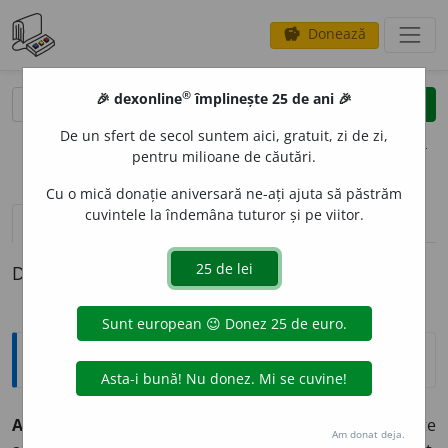
Donează
savings
®
®
🎉 dexonline
împlinește 25 de ani 🎉
caută
clear
search
De un sfert de secol suntem aici, gratuit, zi de zi,
opțiuni
pentru milioane de căutări.
Cu o mică donație aniversară ne-ați ajuta să păstrăm
cuvintele la îndemâna tuturor și pe viitor.
pronunție
(50)
volume_up
definiții (1)
Definiția cu ID-ul 331533:
Explicative DEX
A SE DESCOPER
I
mă desc
o
păr
intranz.
A-și scoate
Am donat deja.