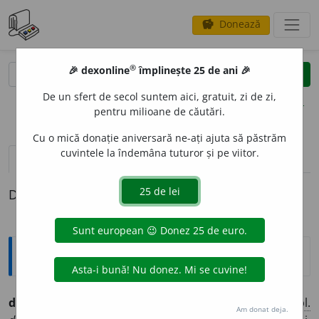
Donează
savings
®
®
🎉 dexonline
împlinește 25 de ani 🎉
caută
clear
search
De un sfert de secol suntem aici, gratuit, zi de zi,
opțiuni
pentru milioane de căutări.
Cu o mică donație aniversară ne-ați ajuta să păstrăm
cuvintele la îndemâna tuturor și pe viitor.
pronunție
(10)
volume_up
definiții (1)
Definiția cu ID-ul 1306550:
Ortografice DOOM
deoseb
i
(a ~)
(
desp.
de-o-
)
vb.
,
ind.
prez.
1
sg.
și 3
pl.
Am donat deja.