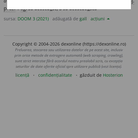
deoseb
e
sc
, 3
sg.
deoseb
e
ște
,
imperf.
1
deosebe
a
m
;
conj.
prez.
1
sg.
să deoseb
e
sc
, 3
să deosebe
a
scă
sursa:
DOOM 3 (2021)
adăugată de
gall
acțiuni
Copyright © 2004-2026 dexonline (https://dexonline.ro)
Preluarea, stocarea sau utilizarea datelor de pe acest site, inclusiv
prin orice metode de extragere automată (web scraping, crawling),
sunt strict interzise fără acordul nostru prealabil scris, cu excepția
seturilor de date oferite oficial spre utilizare publică (vezi licența).
licență
confidențialitate
găzduit de
Hosterion