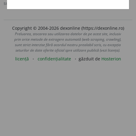
sursa:
MDN '00 (2000)
adăugată de
raduborza
acțiuni
Copyright © 2004-2026 dexonline (https://dexonline.ro)
Preluarea, stocarea sau utilizarea datelor de pe acest site, inclusiv
prin orice metode de extragere automată (web scraping, crawling),
sunt strict interzise fără acordul nostru prealabil scris, cu excepția
seturilor de date oferite oficial spre utilizare publică (vezi licența).
licență
confidențialitate
găzduit de
Hosterion