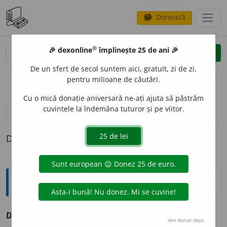
Donează
savings
®
®
🎉 dexonline
împlinește 25 de ani 🎉
caută
clear
search
De un sfert de secol suntem aici, gratuit, zi de zi,
opțiuni
pentru milioane de căutări.
Cu o mică donație aniversară ne-ați ajuta să păstrăm
cuvintele la îndemâna tuturor și pe viitor.
pronunție
(5)
volume_up
definiții (1)
Definiția cu ID-ul 459454:
Explicative DEX
DENUM
I
vb.
tr.
a numi. (după
fr.
dénommer
)
Am donat deja.