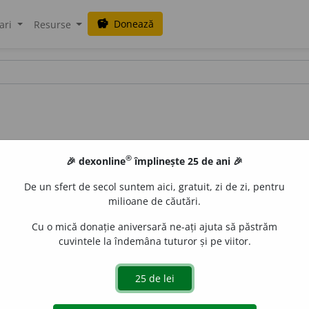
Donează
savings
ari
Resurse
®
🎉 dexonline
împlinește 25 de ani 🎉
De un sfert de secol suntem aici, gratuit, zi de zi, pentru
milioane de căutări.
Cu o mică donație aniversară ne-ați ajuta să păstrăm
cuvintele la îndemâna tuturor și pe viitor.
zotul dintr-o substanță, din sol; a denitra. (după
fr.
dénitrifie
e
raduborza
acțiuni