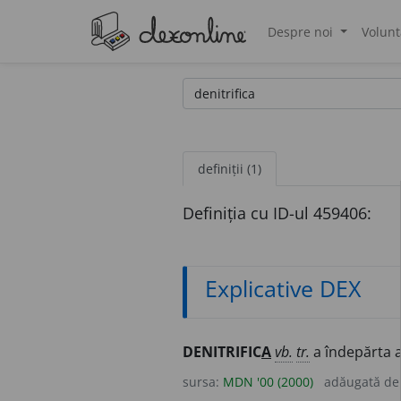
Despre noi
Volunt
®
definiții (1)
Definiția cu ID-ul 459406:
Explicative DEX
DENITRIFIC
A
vb.
tr.
a îndepărta a
sursa:
MDN '00 (2000)
adăugată d