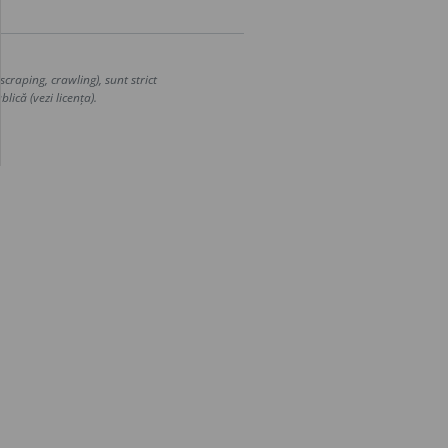
craping, crawling), sunt strict
lică (vezi licența).