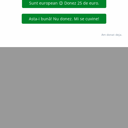
Copyright © 2004-2026 dexonline (https://dexonline.ro)
area datelor de pe acest site, inclusiv prin orice metode de extragere automată (web s
dul nostru prealabil scris, cu excepția seturilor de date oferite oficial spre utilizare pub
Am donat deja.
licență
confidențialitate
găzduit de
Hosterion