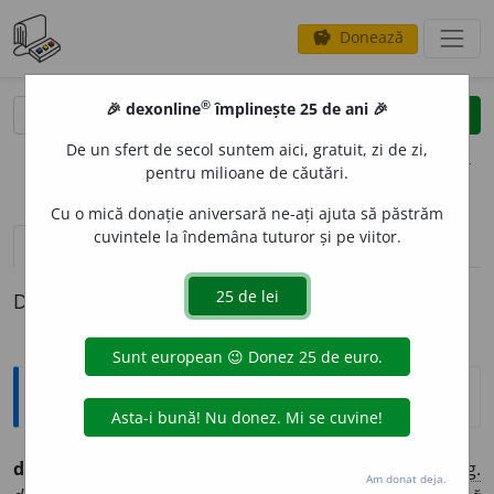
Donează
savings
®
®
🎉 dexonline
împlinește 25 de ani 🎉
caută
clear
search
De un sfert de secol suntem aici, gratuit, zi de zi,
opțiuni
pentru milioane de căutări.
Cu o mică donație aniversară ne-ați ajuta să păstrăm
cuvintele la îndemâna tuturor și pe viitor.
definiții (1)
Definiția cu ID-ul 1306472:
Ortografice DOOM
denazific
a
(a ~)
vb.
,
ind.
prez.
1
sg.
denaz
i
fic
, 2
sg.
Am donat deja.