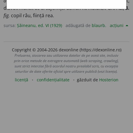
demonul lui Socrate;
2.
în religiunea creștină, înger căzut,
diavol:
muncit de al suferinței demon ne’mblânzit
GR. AL.;
3.
fig.
copil râu, ființă rea.
sursa:
Șăineanu, ed. VI (1929)
adăugată de
blaurb.
acțiuni
Copyright © 2004-2026 dexonline (https://dexonline.ro)
Preluarea, stocarea sau utilizarea datelor de pe acest site, inclusiv
prin orice metode de extragere automată (web scraping, crawling),
sunt strict interzise fără acordul nostru prealabil scris, cu excepția
seturilor de date oferite oficial spre utilizare publică (vezi licența).
licență
confidențialitate
găzduit de
Hosterion