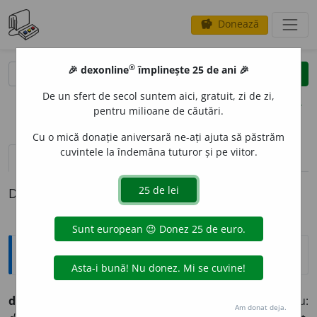
Donează
savings
®
®
🎉 dexonline
împlinește 25 de ani 🎉
caută
clear
search
De un sfert de secol suntem aici, gratuit, zi de zi,
opțiuni
pentru milioane de căutări.
Cu o mică donație aniversară ne-ați ajuta să păstrăm
cuvintele la îndemâna tuturor și pe viitor.
pronunție
(9)
volume_up
definiții (1)
Definiția cu ID-ul 796609:
Explicative DEX
demon
m.
1.
în politeismul antic, geniu bun sau rău:
Am donat deja.