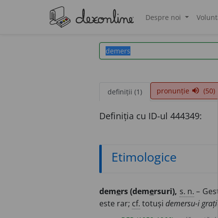
Despre noi
Volunt
®
pronunție
(50)
volume_up
definiții (1)
Definiția cu ID-ul 444349:
Etimologice
dem
e
rs (dem
e
rsuri),
s. n.
– Gest
este rar;
cf.
totuși
demersu-i grați