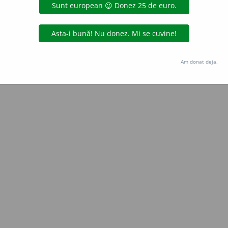
de
blaurb.
acțiuni
Copyright © 2004-2026 dexonline (https://dexonline.ro)
area datelor de pe acest site, inclusiv prin orice metode de extragere automată (web s
Am donat deja.
dul nostru prealabil scris, cu excepția seturilor de date oferite oficial spre utilizare pub
licență
confidențialitate
găzduit de
Hosterion