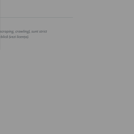
craping, crawling), sunt strict
lică (vezi licența).