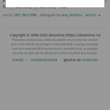
Alienat mintal, nebun.
2.
Adj.
De om nebun; nebunesc. –
Din
fr.
dément,
lat.
demens, -ntis.
sursa:
DEX '98 (1998)
adăugată de
ana_zecheru
acțiuni
Copyright © 2004-2026 dexonline (https://dexonline.ro)
Preluarea, stocarea sau utilizarea datelor de pe acest site, inclusiv
prin orice metode de extragere automată (web scraping, crawling),
sunt strict interzise fără acordul nostru prealabil scris, cu excepția
seturilor de date oferite oficial spre utilizare publică (vezi licența).
licență
confidențialitate
găzduit de
Hosterion