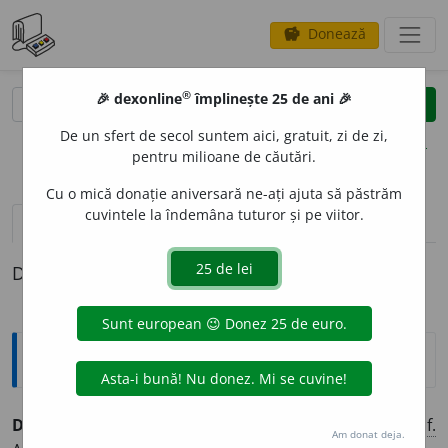
Donează
savings
®
®
🎉 dexonline
împlinește 25 de ani 🎉
caută
clear
search
De un sfert de secol suntem aici, gratuit, zi de zi,
opțiuni
pentru milioane de căutări.
Cu o mică donație aniversară ne-ați ajuta să păstrăm
cuvintele la îndemâna tuturor și pe viitor.
pronunție
(7)
volume_up
definiții (1)
Definiția cu ID-ul 9227:
Explicative DEX
DEM
E
NT, -Ă,
demenți, -te,
adj.
,
s. m.
și
f.
1.
Adj.
,
s. m.
și
f.
Am donat deja.