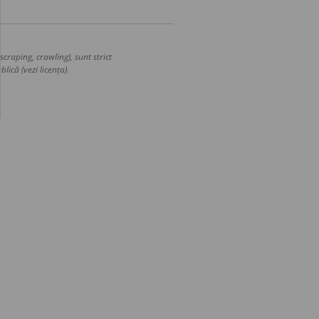
craping, crawling), sunt strict
lică (vezi licența).