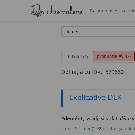
Despre noi
Volunt
®
pronunție
(7)
volume_up
definiții (1)
Definiția cu ID-ul 579660:
Explicative DEX
*demént, -ă
adj. și s. (lat.
démens,
sursa:
Scriban (1939)
adăugată de