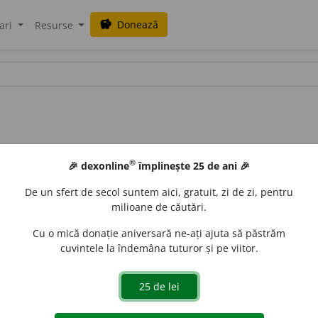
Donează
savings
ari
Resurse
®
🎉 dexonline
împlinește 25 de ani 🎉
De un sfert de secol suntem aici, gratuit, zi de zi, pentru
milioane de căutări.
Cu o mică donație aniversară ne-ați ajuta să păstrăm
cuvintele la îndemâna tuturor și pe viitor.
 -éntis,
d.
mens,
minte). Nebun, alienat.
blaurb.
acțiuni