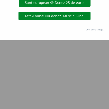
Copyright © 2004-2026 dexonline (https://dexonline.ro)
area datelor de pe acest site, inclusiv prin orice metode de extragere automată (web s
dul nostru prealabil scris, cu excepția seturilor de date oferite oficial spre utilizare pub
Am donat deja.
licență
confidențialitate
găzduit de
Hosterion