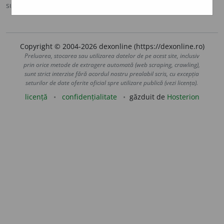
sursa:
DOOM 2 (2005)
adăugată de
raduborza
acțiuni
Copyright © 2004-2026 dexonline (https://dexonline.ro)
Preluarea, stocarea sau utilizarea datelor de pe acest site, inclusiv
prin orice metode de extragere automată (web scraping, crawling),
sunt strict interzise fără acordul nostru prealabil scris, cu excepția
seturilor de date oferite oficial spre utilizare publică (vezi licența).
licență
confidențialitate
găzduit de
Hosterion