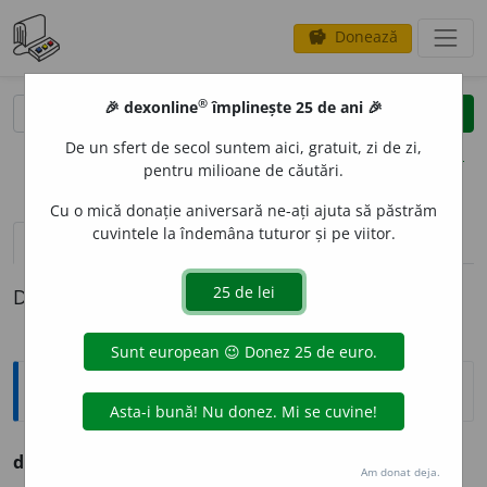
Donează
savings
®
®
🎉 dexonline
împlinește 25 de ani 🎉
caută
clear
search
De un sfert de secol suntem aici, gratuit, zi de zi,
opțiuni
pentru milioane de căutări.
Cu o mică donație aniversară ne-ați ajuta să păstrăm
cuvintele la îndemâna tuturor și pe viitor.
pronunție
(9)
volume_up
definiții (1)
Definiția cu ID-ul 766155:
Ortografice DOOM
delimit
a
(a ~)
vb.
,
ind.
prez.
3
delimite
a
ză
Am donat deja.