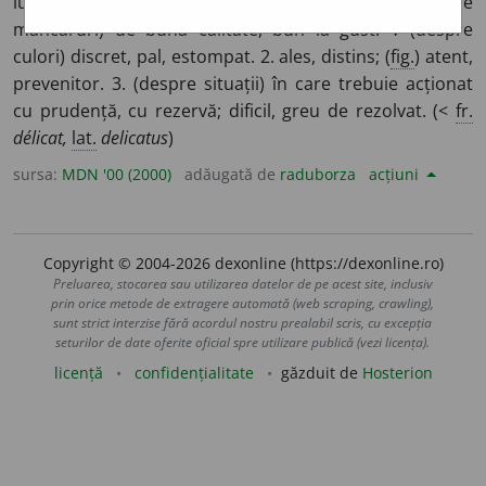
lucruri) gingaș, fin, grațios. ◊ slăbuț, plăpând. ◊ (despre
mâncăruri) de bună calitate, bun la gust. ◊ (despre
culori) discret, pal, estompat. 2. ales, distins; (
fig.
) atent,
prevenitor. 3. (despre situații) în care trebuie acționat
cu prudență, cu rezervă; dificil, greu de rezolvat. (<
fr.
délicat,
lat.
delicatus
)
sursa:
MDN '00 (2000)
adăugată de
raduborza
acțiuni
Copyright © 2004-2026 dexonline (https://dexonline.ro)
Preluarea, stocarea sau utilizarea datelor de pe acest site, inclusiv
prin orice metode de extragere automată (web scraping, crawling),
sunt strict interzise fără acordul nostru prealabil scris, cu excepția
seturilor de date oferite oficial spre utilizare publică (vezi licența).
licență
confidențialitate
găzduit de
Hosterion