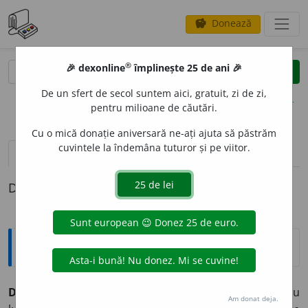
Donează
savings
®
®
🎉 dexonline
împlinește 25 de ani 🎉
caută
clear
search
De un sfert de secol suntem aici, gratuit, zi de zi,
opțiuni
pentru milioane de căutări.
Cu o mică donație aniversară ne-ați ajuta să păstrăm
cuvintele la îndemâna tuturor și pe viitor.
pronunție
(50)
volume_up
definiții (1)
Definiția cu ID-ul 459175:
Explicative DEX
DELIC
A
T, -Ă
adj.
1. (despre aspectul unor ființe sau
Am donat deja.