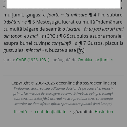
C.
N
E
DELIC
A
T
¶
2 Greu, încurcat, care te pune în
încurcătură:
situațiune ~ă; chestiune ~ă
¶
3 Greu de
mulțumit, gingaș:
e foarte ~ la mîncare
¶
4 Fin, subțire:
trăsături ~e
¶
5 Mesteșugit, lucrat cu multă îndemânare,
cu multă băgare de seamă:
o lucrare ~ă: tu faci lucruri mai
din topor, eu mai ~e
(CRG.)
¶
6 Scrupulos asupra moralei,
asupra bunei cuvințe:
conștiință ~ă
¶
7 Gustos, plăcut la
gust, ales:
mîncari ~e
, bucate alese [
fr.
].
sursa:
CADE (1926-1931)
adăugată de
Onukka
acțiuni
Copyright © 2004-2026 dexonline (https://dexonline.ro)
Preluarea, stocarea sau utilizarea datelor de pe acest site, inclusiv
prin orice metode de extragere automată (web scraping, crawling),
sunt strict interzise fără acordul nostru prealabil scris, cu excepția
seturilor de date oferite oficial spre utilizare publică (vezi licența).
licență
confidențialitate
găzduit de
Hosterion