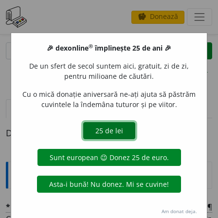
Donează
savings
®
®
🎉 dexonline
împlinește 25 de ani 🎉
caută
clear
search
De un sfert de secol suntem aici, gratuit, zi de zi,
opțiuni
pentru milioane de căutări.
Cu o mică donație aniversară ne-ați ajuta să păstrăm
cuvintele la îndemâna tuturor și pe viitor.
pronunție
(50)
volume_up
definiții (1)
Definiția cu ID-ul 1367794:
Explicative DEX
*
DELIC
A
T
adj.
1 Gingaș, plăpînd, fraged:
sănătate ~
¶
¶
Am donat deja.