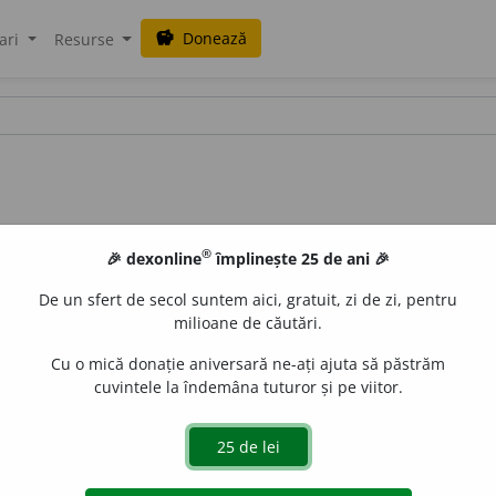
Donează
savings
ari
Resurse
®
🎉 dexonline
împlinește 25 de ani 🎉
De un sfert de secol suntem aici, gratuit, zi de zi, pentru
milioane de căutări.
Cu o mică donație aniversară ne-ați ajuta să păstrăm
cuvintele la îndemâna tuturor și pe viitor.
 de
Onukka
acțiuni