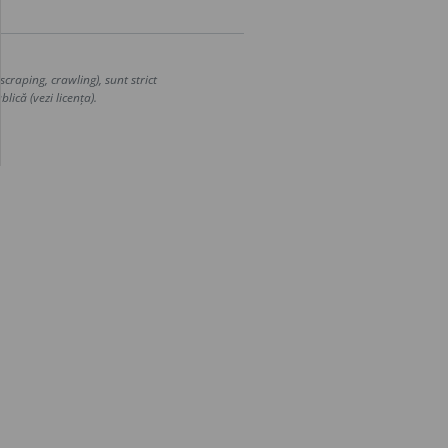
craping, crawling), sunt strict
lică (vezi licența).