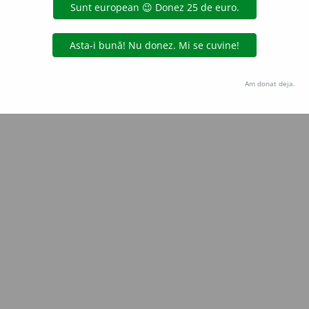
Copyright © 2004-2026 dexonline (https://dexonline.ro)
area datelor de pe acest site, inclusiv prin orice metode de extragere automată (web s
dul nostru prealabil scris, cu excepția seturilor de date oferite oficial spre utilizare pub
Am donat deja.
licență
confidențialitate
găzduit de
Hosterion