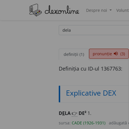
Despre noi
Volunt
®
pronunție
(3)
volume_up
definiții (1)
Definiția cu ID-ul 1367763:
Explicative DEX
D
E
LA
👉
DE²
1.
sursa:
CADE (1926-1931)
adăugată