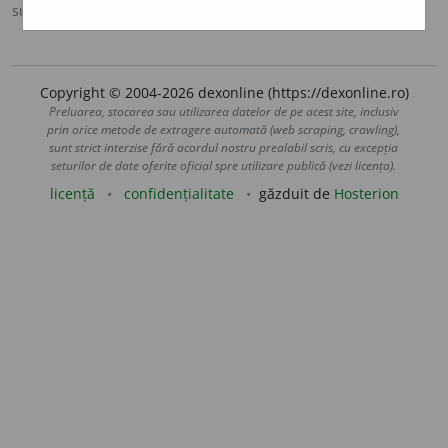
sursa:
DOOM 2 (2005)
adăugată de
Laura-ana
acțiuni
Copyright © 2004-2026 dexonline (https://dexonline.ro)
Preluarea, stocarea sau utilizarea datelor de pe acest site, inclusiv
prin orice metode de extragere automată (web scraping, crawling),
sunt strict interzise fără acordul nostru prealabil scris, cu excepția
seturilor de date oferite oficial spre utilizare publică (vezi licența).
licență
confidențialitate
găzduit de
Hosterion