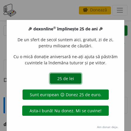
Donează
savings
®
®
🎉 dexonline
împlinește 25 de ani 🎉
caută
clear
search
De un sfert de secol suntem aici, gratuit, zi de zi,
opțiuni
pentru milioane de căutări.
Cu o mică donație aniversară ne-ați ajuta să păstrăm
cuvintele la îndemâna tuturor și pe viitor.
definiții (1)
Definiția cu ID-ul 442545:
Ortografice DOOM
degaz
a
(a ~)
vb.
,
ind.
prez.
3
degaze
a
ză
Am donat deja.