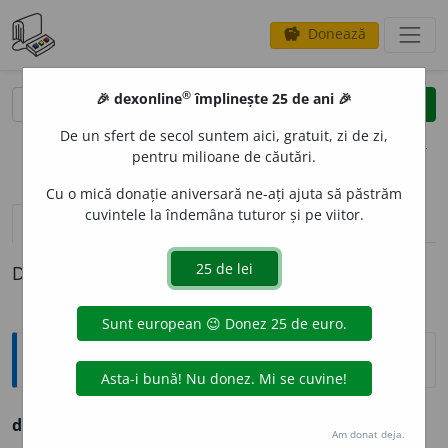
Donează
savings
®
®
🎉 dexonline
împlinește 25 de ani 🎉
caută
clear
search
De un sfert de secol suntem aici, gratuit, zi de zi,
opțiuni
pentru milioane de căutări.
Cu o mică donație aniversară ne-ați ajuta să păstrăm
cuvintele la îndemâna tuturor și pe viitor.
definiții (1)
Definiția cu ID-ul 765995:
Ortografice DOOM
deform
a
(a ~)
vb.
,
ind.
prez.
3
deforme
a
ză
Am donat deja.