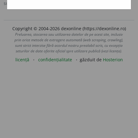
sursa:
DOOM 2 (2005)
adăugată de
raduborza
acțiuni
Copyright © 2004-2026 dexonline (https://dexonline.ro)
Preluarea, stocarea sau utilizarea datelor de pe acest site, inclusiv
prin orice metode de extragere automată (web scraping, crawling),
sunt strict interzise fără acordul nostru prealabil scris, cu excepția
seturilor de date oferite oficial spre utilizare publică (vezi licența).
licență
confidențialitate
găzduit de
Hosterion