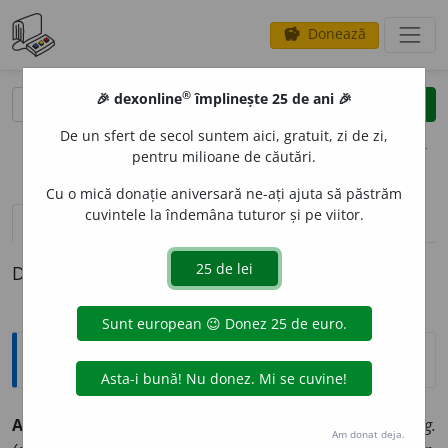
Donează
savings
®
®
🎉 dexonline
împlinește 25 de ani 🎉
caută
clear
search
De un sfert de secol suntem aici, gratuit, zi de zi,
opțiuni
pentru milioane de căutări.
Cu o mică donație aniversară ne-ați ajuta să păstrăm
cuvintele la îndemâna tuturor și pe viitor.
definiții (1)
Definiția cu ID-ul 331043:
Explicative DEX
A DEFORM
A
~
e
z
tranz.
1) A face să se deformeze. 2)
fig.
Am donat deja.