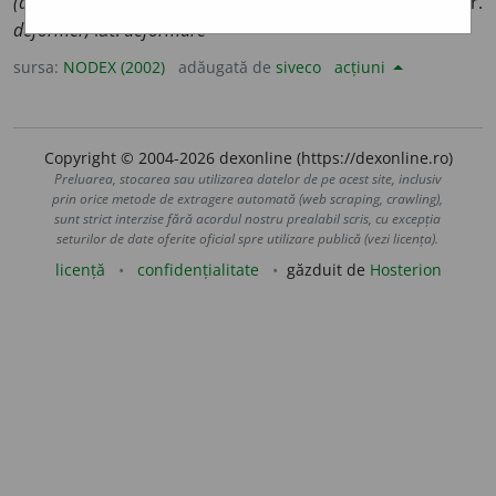
(adevărul, realitatea)
A prezenta în mod inexact. /<fr.
déformer,
lat.
deformare
sursa:
NODEX (2002)
adăugată de
siveco
acțiuni
Copyright © 2004-2026 dexonline (https://dexonline.ro)
Preluarea, stocarea sau utilizarea datelor de pe acest site, inclusiv
prin orice metode de extragere automată (web scraping, crawling),
sunt strict interzise fără acordul nostru prealabil scris, cu excepția
seturilor de date oferite oficial spre utilizare publică (vezi licența).
licență
confidențialitate
găzduit de
Hosterion