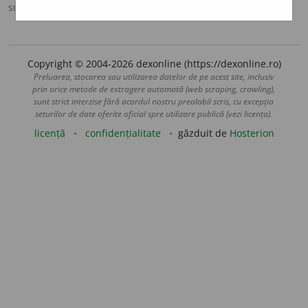
sursa:
DOOM 2 (2005)
adăugată de
raduborza
acțiuni
Copyright © 2004-2026 dexonline (https://dexonline.ro)
Preluarea, stocarea sau utilizarea datelor de pe acest site, inclusiv
prin orice metode de extragere automată (web scraping, crawling),
sunt strict interzise fără acordul nostru prealabil scris, cu excepția
seturilor de date oferite oficial spre utilizare publică (vezi licența).
licență
confidențialitate
găzduit de
Hosterion