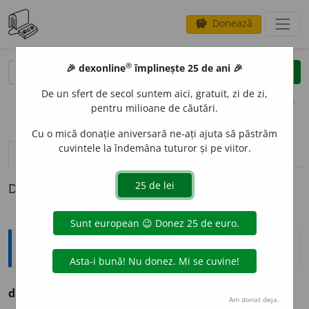
Donează
savings
®
®
🎉 dexonline
împlinește 25 de ani 🎉
caută
clear
search
De un sfert de secol suntem aici, gratuit, zi de zi,
opțiuni
pentru milioane de căutări.
Cu o mică donație aniversară ne-ați ajuta să păstrăm
cuvintele la îndemâna tuturor și pe viitor.
definiții (1)
Definiția cu ID-ul 765990:
Ortografice DOOM
deflor
a
(a ~)
(de-flo-)
vb.
,
ind.
prez.
3
deflore
a
ză
Am donat deja.