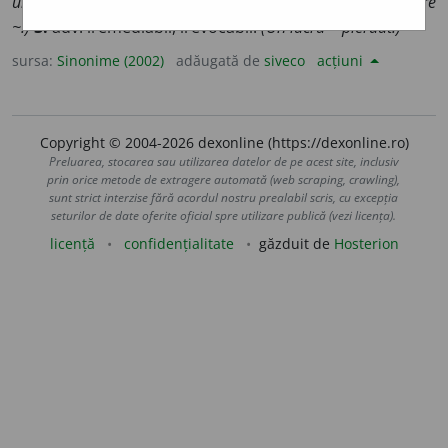
unei lucrări.)
2.
adj. irevocabil, nestrămutat.
(O hotărâre
~.)
3.
adv. iremediabil, irevocabil.
(Un lucru ~ pierdut.)
sursa:
Sinonime (2002)
adăugată de
siveco
acțiuni
Copyright © 2004-2026 dexonline (https://dexonline.ro)
Preluarea, stocarea sau utilizarea datelor de pe acest site, inclusiv
prin orice metode de extragere automată (web scraping, crawling),
sunt strict interzise fără acordul nostru prealabil scris, cu excepția
seturilor de date oferite oficial spre utilizare publică (vezi licența).
licență
confidențialitate
găzduit de
Hosterion