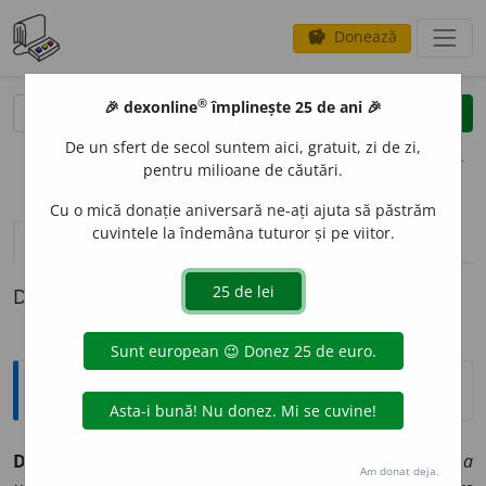
Donează
savings
®
®
🎉 dexonline
împlinește 25 de ani 🎉
caută
clear
search
De un sfert de secol suntem aici, gratuit, zi de zi,
opțiuni
pentru milioane de căutări.
Cu o mică donație aniversară ne-ați ajuta să păstrăm
cuvintele la îndemâna tuturor și pe viitor.
pronunție
(50)
volume_up
definiții (1)
Definiția cu ID-ul 180659:
Sinonime
DEFINIT
I
V
adj., adv.
1.
adj. definitivat, finisat.
(Forma ~ a
Am donat deja.