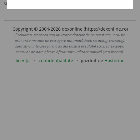
sursa:
Antonime (2002)
adăugată de
siveco
acțiuni
Copyright © 2004-2026 dexonline (https://dexonline.ro)
Preluarea, stocarea sau utilizarea datelor de pe acest site, inclusiv
prin orice metode de extragere automată (web scraping, crawling),
sunt strict interzise fără acordul nostru prealabil scris, cu excepția
seturilor de date oferite oficial spre utilizare publică (vezi licența).
licență
confidențialitate
găzduit de
Hosterion