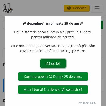
Donează
savings
®
®
🎉 dexonline
împlinește 25 de ani 🎉
caută
clear
search
De un sfert de secol suntem aici, gratuit, zi de zi,
opțiuni
pentru milioane de căutări.
Cu o mică donație aniversară ne-ați ajuta să păstrăm
cuvintele la îndemâna tuturor și pe viitor.
pronunție
(50)
volume_up
definiții (1)
Definiția cu ID-ul 70104:
Antonime
Definit
≠ indefinit, nedefinit
Am donat deja.