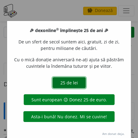
Donează
savings
®
®
🎉 dexonline
împlinește 25 de ani 🎉
caută
clear
search
De un sfert de secol suntem aici, gratuit, zi de zi,
opțiuni
pentru milioane de căutări.
Cu o mică donație aniversară ne-ați ajuta să păstrăm
cuvintele la îndemâna tuturor și pe viitor.
pronunție
(50)
volume_up
definiții (1)
Definiția cu ID-ul 1367645:
Explicative DEX
*
DEFIN
I
T
adj.
1
p.
DEFIN
I
¶
¶
C.
N
E
DEFIN
I
T
¶
2 Hotărît,
Am donat deja.