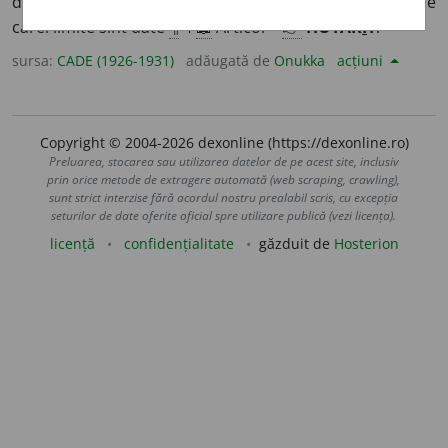
determinat:
cantitate ~ă
¶
3
➕
Integrală ~ă
, integrală ale
cărei limite sînt date
¶
4
📖
Articol ~
👉
HOTĂR
Î
T
.
sursa:
CADE (1926-1931)
adăugată de
Onukka
acțiuni
Copyright © 2004-2026 dexonline (https://dexonline.ro)
Preluarea, stocarea sau utilizarea datelor de pe acest site, inclusiv
prin orice metode de extragere automată (web scraping, crawling),
sunt strict interzise fără acordul nostru prealabil scris, cu excepția
seturilor de date oferite oficial spre utilizare publică (vezi licența).
licență
confidențialitate
găzduit de
Hosterion