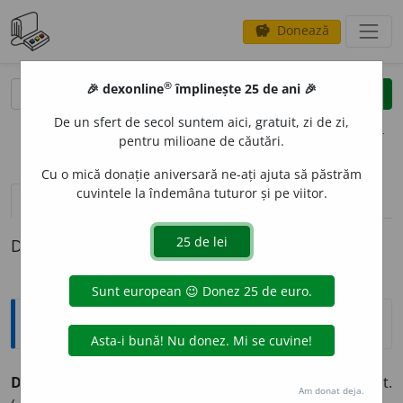
Donează
savings
®
®
🎉 dexonline
împlinește 25 de ani 🎉
caută
clear
search
De un sfert de secol suntem aici, gratuit, zi de zi,
opțiuni
pentru milioane de căutări.
Cu o mică donație aniversară ne-ați ajuta să păstrăm
cuvintele la îndemâna tuturor și pe viitor.
pronunție
(5)
volume_up
definiții (1)
Definiția cu ID-ul 458971:
Explicative DEX
DEFECTU
O
S, -O
A
SĂ
adj.
cu lipsuri, cu defecte; imperfect.
Am donat deja.