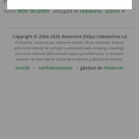
(<
fr.
défectueux,
lat.
defectuosus
)
sursa:
MDN '00 (2000)
adăugată de
raduborza
acțiuni
Copyright © 2004-2026 dexonline (https://dexonline.ro)
Preluarea, stocarea sau utilizarea datelor de pe acest site, inclusiv
prin orice metode de extragere automată (web scraping, crawling),
sunt strict interzise fără acordul nostru prealabil scris, cu excepția
seturilor de date oferite oficial spre utilizare publică (vezi licența).
licență
confidențialitate
găzduit de
Hosterion