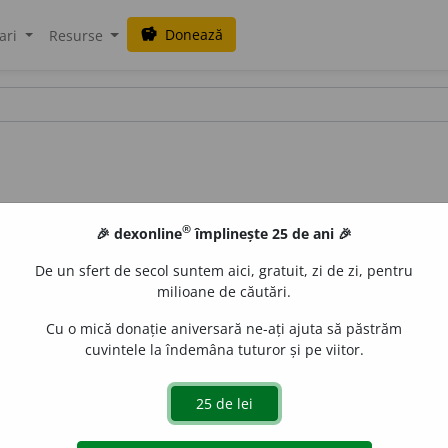
Donează
savings
ari
Resurse
®
🎉 dexonline
împlinește 25 de ani 🎉
De un sfert de secol suntem aici, gratuit, zi de zi, pentru
milioane de căutări.
Cu o mică donație aniversară ne-ați ajuta să păstrăm
cuvintele la îndemâna tuturor și pe viitor.
3
decod
i
fică
e
raduborza
acțiuni