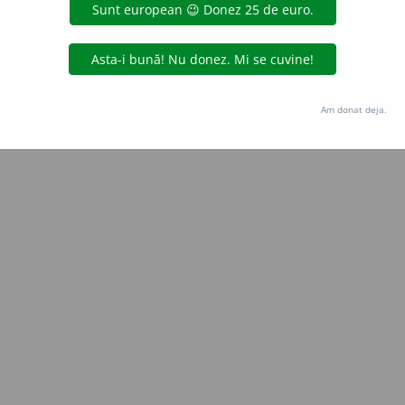
Copyright © 2004-2026 dexonline (https://dexonline.ro)
area datelor de pe acest site, inclusiv prin orice metode de extragere automată (web s
dul nostru prealabil scris, cu excepția seturilor de date oferite oficial spre utilizare pub
Am donat deja.
licență
confidențialitate
găzduit de
Hosterion