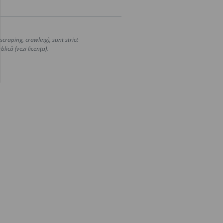
craping, crawling), sunt strict
lică (vezi licența).