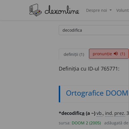
Despre noi
Volunt
®
pronunție
(1)
volume_up
definiții (1)
Definiția cu ID-ul 765771:
Ortografice DOOM
*decodific
a
(a ~)
vb.
,
ind.
prez.
sursa:
DOOM 2 (2005)
adăugată d