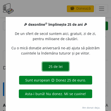
Donează
savings
®
®
🎉 dexonline
împlinește 25 de ani 🎉
caută
clear
search
De un sfert de secol suntem aici, gratuit, zi de zi,
opțiuni
pentru milioane de căutări.
Cu o mică donație aniversară ne-ați ajuta să păstrăm
cuvintele la îndemâna tuturor și pe viitor.
pronunție
(1)
volume_up
definiții (1)
Definiția cu ID-ul 330907:
Explicative DEX
A DECODIFIC
A
decod
i
fic
tranz. (mesaje codificate)
A
Am donat deja.