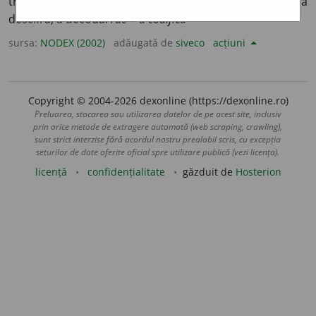
transpune în limbaj natural, pe baza unui cod; a
descifra; a decoda. /
de
+
a codifica
sursa:
NODEX (2002)
adăugată de
siveco
acțiuni
Copyright © 2004-2026 dexonline (https://dexonline.ro)
Preluarea, stocarea sau utilizarea datelor de pe acest site, inclusiv
prin orice metode de extragere automată (web scraping, crawling),
sunt strict interzise fără acordul nostru prealabil scris, cu excepția
seturilor de date oferite oficial spre utilizare publică (vezi licența).
licență
confidențialitate
găzduit de
Hosterion