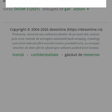
declinat
o
rie
(
desp.
-ri-e
);
pl.
m.
și
f.
declinat
o
rii
sursa:
DOOM 3 (2021)
adăugată de
gall
acțiuni
Copyright © 2004-2026 dexonline (https://dexonline.ro)
Preluarea, stocarea sau utilizarea datelor de pe acest site, inclusiv
prin orice metode de extragere automată (web scraping, crawling),
sunt strict interzise fără acordul nostru prealabil scris, cu excepția
seturilor de date oferite oficial spre utilizare publică (vezi licența).
licență
confidențialitate
găzduit de
Hosterion