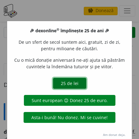
Donează
savings
®
®
🎉 dexonline
împlinește 25 de ani 🎉
caută
clear
search
De un sfert de secol suntem aici, gratuit, zi de zi,
opțiuni
pentru milioane de căutări.
Cu o mică donație aniversară ne-ați ajuta să păstrăm
cuvintele la îndemâna tuturor și pe viitor.
definiții (1)
Definiția cu ID-ul 1305896:
Ortografice DOOM
declinat
o
riu
[
riu
pron.
rĭu
] (
desp.
de-cli-
)
adj.
m.
,
f.
Am donat deja.