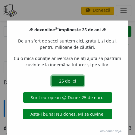
Donează
savings
®
®
🎉 dexonline
împlinește 25 de ani 🎉
caută
clear
search
De un sfert de secol suntem aici, gratuit, zi de zi,
opțiuni
pentru milioane de căutări.
Cu o mică donație aniversară ne-ați ajuta să păstrăm
cuvintele la îndemâna tuturor și pe viitor.
definiții (1)
Definiția cu ID-ul 765753:
Ortografice DOOM
declimat
a
(a ~)
(
livr.
)
(de-cli-)
vb.
,
ind.
prez.
3
Am donat deja.