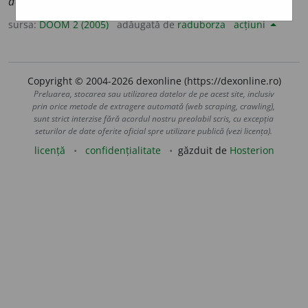
declimate
a
ză
sursa:
DOOM 2 (2005)
adăugată de
raduborza
acțiuni
Copyright © 2004-2026 dexonline (https://dexonline.ro)
Preluarea, stocarea sau utilizarea datelor de pe acest site, inclusiv
prin orice metode de extragere automată (web scraping, crawling),
sunt strict interzise fără acordul nostru prealabil scris, cu excepția
seturilor de date oferite oficial spre utilizare publică (vezi licența).
licență
confidențialitate
găzduit de
Hosterion