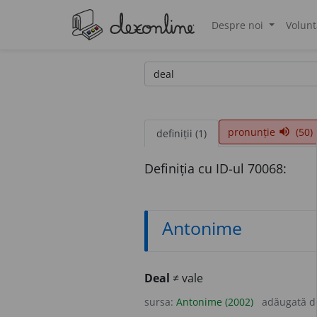
Despre noi
Volunt
®
pronunție
(50)
volume_up
definiții (1)
Definiția cu ID-ul 70068:
Antonime
Deal
≠ vale
sursa:
Antonime (2002)
adăugată 