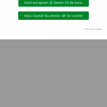
Copyright © 2004-2026 dexonline (https://dexonline.ro)
area datelor de pe acest site, inclusiv prin orice metode de extragere automată (web s
dul nostru prealabil scris, cu excepția seturilor de date oferite oficial spre utilizare pub
Am donat deja.
licență
confidențialitate
găzduit de
Hosterion