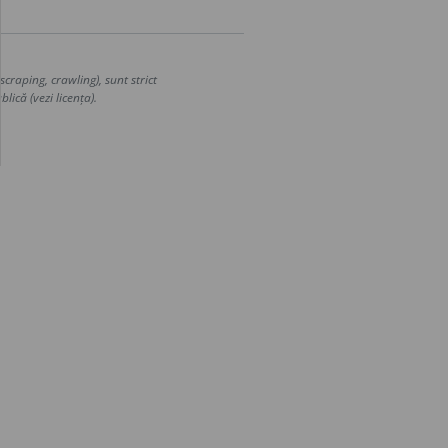
craping, crawling), sunt strict
lică (vezi licența).