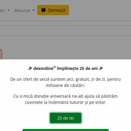
Donează
savings
ari
Resurse
®
🎉 dexonline
împlinește 25 de ani 🎉
De un sfert de secol suntem aici, gratuit, zi de zi, pentru
milioane de căutări.
Cu o mică donație aniversară ne-ați ajuta să păstrăm
cuvintele la îndemâna tuturor și pe viitor.
de
siveco
acțiuni