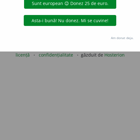
iveco
acțiuni
Copyright © 2004-2026 dexonline (https://dexonline.ro)
Am donat deja.
area datelor de pe acest site, inclusiv prin orice metode de extragere automată (web s
dul nostru prealabil scris, cu excepția seturilor de date oferite oficial spre utilizare pub
licență
confidențialitate
găzduit de
Hosterion