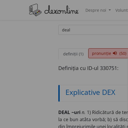
Despre noi
Volunt
®
pronunție
(50)
volume_up
definiții (1)
Definiția cu ID-ul 330751:
Explicative DEX
DEAL ~uri
n.
1) Ridicătură de te
la ce bun atâta vorbă; b) să di
din împrejurimile unei localități 