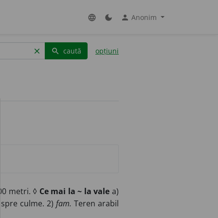
Anonim
language
dark_mode
person
caută
opțiuni
clear
search
00 metri. ◊
Ce mai la ~ la vale
a)
nspre culme. 2)
fam.
Teren arabil