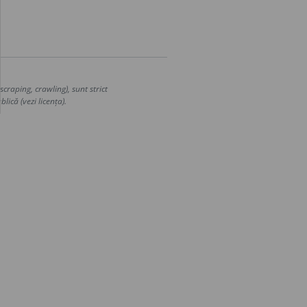
craping, crawling), sunt strict
lică (vezi licența).