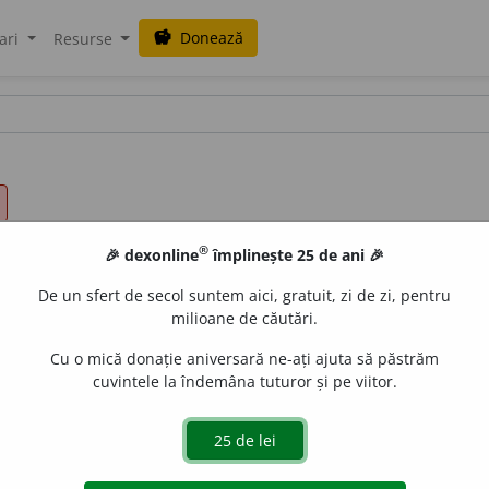
Donează
savings
ari
Resurse
®
🎉 dexonline
împlinește 25 de ani 🎉
De un sfert de secol suntem aici, gratuit, zi de zi, pentru
milioane de căutări.
Cu o mică donație aniversară ne-ați ajuta să păstrăm
cuvintele la îndemâna tuturor și pe viitor.
ren mai joasă decât muntele, având înălțimea între 200 și 8
scutăm la obiect, spunând lucrurilor pe nume.
La ~
în sus; î
rurale.
A pleca la ~.
[Monosilabic] /<sl.
dĕlu