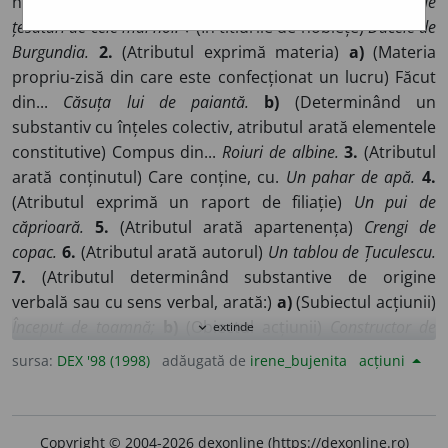
natura obiectului determinat)
Spirit de inițiativă. Vinde
țesături de cele mai noi.
♦ (În titlurile de noblețe)
Ducele de
Burgundia.
2.
(Atributul exprimă materia)
a)
(Materia
propriu-zisă din care este confecționat un lucru) Făcut
din...
Căsuța lui de paiantă.
b)
(Determinând un
substantiv cu înțeles colectiv, atributul arată elementele
constitutive) Compus din...
Roiuri de albine.
3.
(Atributul
arată conținutul) Care conține, cu.
Un pahar de apă.
4.
(Atributul exprimă un raport de filiație)
Un pui de
căprioară.
5.
(Atributul arată apartenența)
Crengi de
copac.
6.
(Atributul arată autorul)
Un tablou de Țuculescu.
7.
(Atributul determinând substantive de origine
verbală sau cu sens verbal, arată:)
a)
(Subiectul acțiunii)
Început de toamnă;
b)
(Obiectul acțiunii)
Constructor de
extinde
expand_more
vagoane.
8.
(Atributul exprimă relația) În ce privește.
sursa:
DEX '98 (1998)
adăugată de
irene_bujenita
acțiuni
Prieten de joacă.
9.
(Atributul arată locul)
a)
(locul
existenței) Care se găsește (în, la), din partea... ◊ (În
nume topice)
Filipeștii de Pădure;
b)
(punctul de plecare
Copyright © 2004-2026 dexonline (https://dexonline.ro)