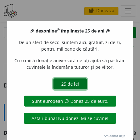
Donează
savings
®
®
🎉 dexonline
împlinește 25 de ani 🎉
caută
clear
search
De un sfert de secol suntem aici, gratuit, zi de zi,
opțiuni
pentru milioane de căutări.
Cu o mică donație aniversară ne-ați ajuta să păstrăm
cuvintele la îndemâna tuturor și pe viitor.
pronunție
(50)
volume_up
definiții (1)
Definiția cu ID-ul 22265:
Explicative DEX
4
DE
prep.
I.
(Introduce un atribut)
1.
(Atributul exprimă
Am donat deja.