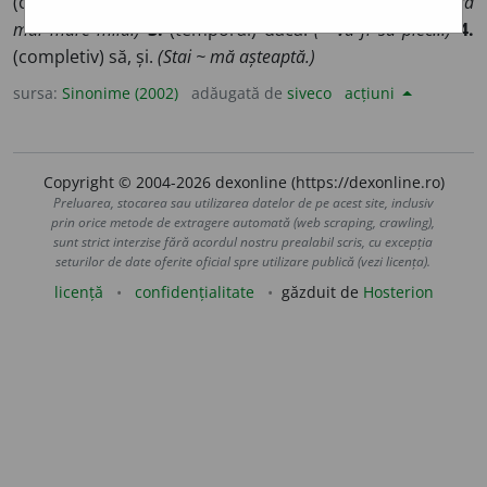
(consecutiv) că, încât, (înv. și pop.) cât.
(Gemea ~ îți era
mai mare mila.)
3.
(temporal) dacă.
(~ va fi să plec...)
4.
(completiv) să, și.
(Stai ~ mă așteaptă.)
sursa:
Sinonime (2002)
adăugată de
siveco
acțiuni
Copyright © 2004-2026 dexonline (https://dexonline.ro)
Preluarea, stocarea sau utilizarea datelor de pe acest site, inclusiv
prin orice metode de extragere automată (web scraping, crawling),
sunt strict interzise fără acordul nostru prealabil scris, cu excepția
seturilor de date oferite oficial spre utilizare publică (vezi licența).
licență
confidențialitate
găzduit de
Hosterion