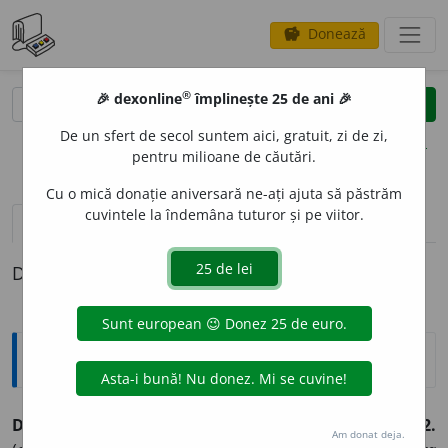
Donează
savings
®
®
🎉 dexonline
împlinește 25 de ani 🎉
caută
clear
search
De un sfert de secol suntem aici, gratuit, zi de zi,
opțiuni
pentru milioane de căutări.
Cu o mică donație aniversară ne-ați ajuta să păstrăm
cuvintele la îndemâna tuturor și pe viitor.
pronunție
(50)
volume_up
definiții (1)
Definiția cu ID-ul 180428:
Sinonime
DE
conj.
1.
(condițional) dacă.
(Doar ~ n-ar veni astăzi.)
2.
Am donat deja.