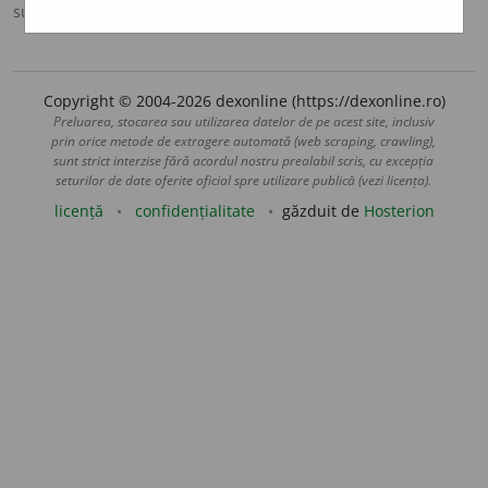
sursa:
DOOM 3 (2021)
adăugată de
cata
acțiuni
Copyright © 2004-2026 dexonline (https://dexonline.ro)
Preluarea, stocarea sau utilizarea datelor de pe acest site, inclusiv
prin orice metode de extragere automată (web scraping, crawling),
sunt strict interzise fără acordul nostru prealabil scris, cu excepția
seturilor de date oferite oficial spre utilizare publică (vezi licența).
licență
confidențialitate
găzduit de
Hosterion