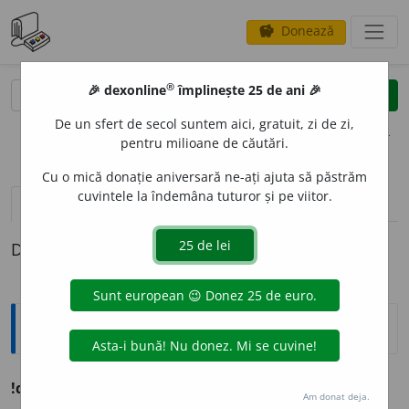
Donează
savings
®
®
🎉 dexonline
împlinește 25 de ani 🎉
caută
clear
search
De un sfert de secol suntem aici, gratuit, zi de zi,
opțiuni
pentru milioane de căutări.
Cu o mică donație aniversară ne-ați ajuta să păstrăm
cuvintele la îndemâna tuturor și pe viitor.
definiții (1)
Definiția cu ID-ul 1255638:
Ortografice DOOM
!de pe
prep.
+
prep.
Am donat deja.