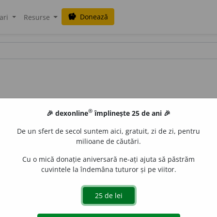
Donează
savings
ari
Resurse
®
🎉 dexonline
împlinește 25 de ani 🎉
De un sfert de secol suntem aici, gratuit, zi de zi, pentru
milioane de căutări.
Cu o mică donație aniversară ne-ați ajuta să păstrăm
cuvintele la îndemâna tuturor și pe viitor.
e)
islau Strifler
acțiuni