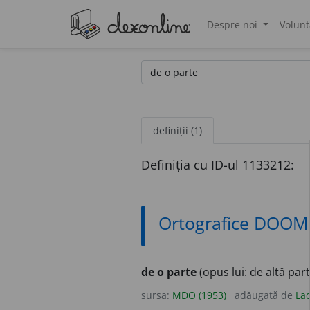
Despre noi
Volunt
®
definiții (1)
Definiția cu ID-ul 1133212:
Ortografice DOOM
de o parte
(opus lui: de altă part
sursa:
MDO (1953)
adăugată de
Lad