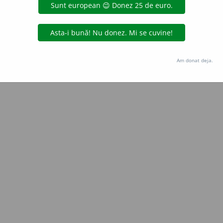
Copyright © 2004-2026 dexonline (https://dexonline.ro)
area datelor de pe acest site, inclusiv prin orice metode de extragere automată (web s
dul nostru prealabil scris, cu excepția seturilor de date oferite oficial spre utilizare pub
Am donat deja.
licență
confidențialitate
găzduit de
Hosterion