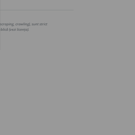
craping, crawling), sunt strict
lică (vezi licența).