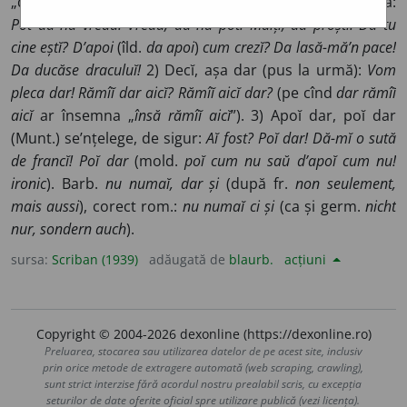
„dar”, dial. „cel puțin”,
da,
dar. Cp. cu
da 2
și
ĭar
). 1) Însă:
Pot da nu vreaŭ. Vreaŭ, da nu pot. Mulțĭ, da proștĭ. Da tu
cine eștĭ? D’apoi
(îld.
da apoi
)
cum crezĭ? Da lasă-mă’n pace!
Da ducăse draculuĭ!
2) Decĭ, așa dar (pus la urmă):
Vom
pleca dar! Rămîĭ dar aicĭ? Rămîĭ aicĭ dar?
(pe cînd
dar rămîĭ
aicĭ
ar însemna „
însă rămîĭ aicĭ
”). 3) Apoĭ dar, poĭ dar
(Munt.) se’nțelege, de sigur:
Aĭ fost? Poĭ dar! Dă-mĭ o sută
de francĭ! Poĭ dar
(mold.
poĭ cum nu saŭ d’apoĭ cum nu!
ironic
). Barb.
nu numaĭ, dar și
(după fr.
non seulement,
mais aussi
), corect rom.:
nu numaĭ ci și
(ca și germ.
nicht
nur, sondern auch
).
sursa:
Scriban (1939)
adăugată de
blaurb.
acțiuni
Copyright © 2004-2026 dexonline (https://dexonline.ro)
Preluarea, stocarea sau utilizarea datelor de pe acest site, inclusiv
prin orice metode de extragere automată (web scraping, crawling),
sunt strict interzise fără acordul nostru prealabil scris, cu excepția
seturilor de date oferite oficial spre utilizare publică (vezi licența).