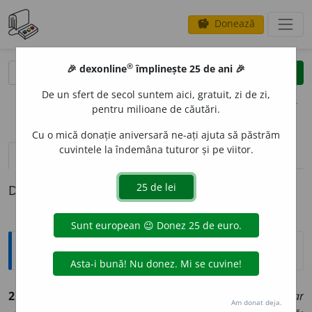
Donează
savings
®
®
🎉 dexonline
împlinește 25 de ani 🎉
caută
clear
search
De un sfert de secol suntem aici, gratuit, zi de zi,
opțiuni
pentru milioane de căutări.
Cu o mică donație aniversară ne-ați ajuta să păstrăm
cuvintele la îndemâna tuturor și pe viitor.
pronunție
(50)
volume_up
definiții (1)
Definiția cu ID-ul 576458:
Explicative DEX
2) dar
saŭ
dáră
și (fam.)
da
conj. adversativă (sîrb.
dar
Am donat deja.