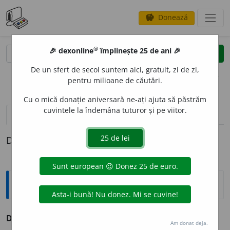
Donează
savings
®
®
🎉 dexonline
împlinește 25 de ani 🎉
caută
clear
search
De un sfert de secol suntem aici, gratuit, zi de zi,
opțiuni
pentru milioane de căutări.
Cu o mică donație aniversară ne-ați ajuta să păstrăm
cuvintele la îndemâna tuturor și pe viitor.
definiții (1)
Definiția cu ID-ul 180293:
Sinonime
D
A
FNIE
s.
(ZOOL.; Daphnia)
(pop.) purice-de-apă.
Am donat deja.