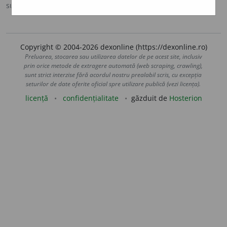
sursa:
Sinonime (2002)
adăugată de
siveco
acțiuni
Copyright © 2004-2026 dexonline (https://dexonline.ro)
Preluarea, stocarea sau utilizarea datelor de pe acest site, inclusiv
prin orice metode de extragere automată (web scraping, crawling),
sunt strict interzise fără acordul nostru prealabil scris, cu excepția
seturilor de date oferite oficial spre utilizare publică (vezi licența).
licență
confidențialitate
găzduit de
Hosterion