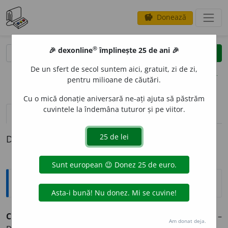
Donează
savings
®
®
🎉 dexonline
împlinește 25 de ani 🎉
caută
clear
search
De un sfert de secol suntem aici, gratuit, zi de zi,
opțiuni
pentru milioane de căutări.
Cu o mică donație aniversară ne-ați ajuta să păstrăm
cuvintele la îndemâna tuturor și pe viitor.
definiții (1)
Definiția cu ID-ul 67345:
Explicative DEX
CVADRUPL
E
T,
cvadrupleți,
s. m.
Unul din patru gemeni. –
Am donat deja.