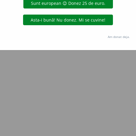
Copyright © 2004-2026 dexonline (https://dexonline.ro)
area datelor de pe acest site, inclusiv prin orice metode de extragere automată (web s
dul nostru prealabil scris, cu excepția seturilor de date oferite oficial spre utilizare pub
Am donat deja.
licență
confidențialitate
găzduit de
Hosterion