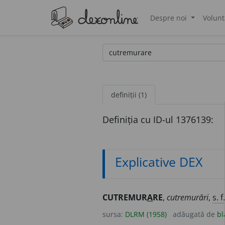
Despre noi
Volunt
®
definiții (1)
Definiția cu ID-ul 1376139:
Explicative DEX
CUTREMUR
A
RE
,
cutremurări
,
s. f.
sursa:
DLRM (1958)
adăugată de
bl