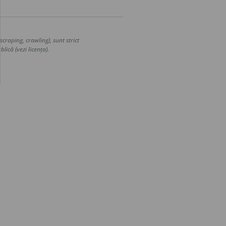
craping, crawling), sunt strict
lică (vezi licența).