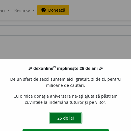
Donează
savings
ari
Resurse
®
🎉 dexonline
împlinește 25 de ani 🎉
De un sfert de secol suntem aici, gratuit, zi de zi, pentru
milioane de căutări.
Cu o mică donație aniversară ne-ați ajuta să păstrăm
cuvintele la îndemâna tuturor și pe viitor.
Acțiunea de
a
(
se
)
cutremura
și rezultatul ei; cutremur.
aurb.
acțiuni