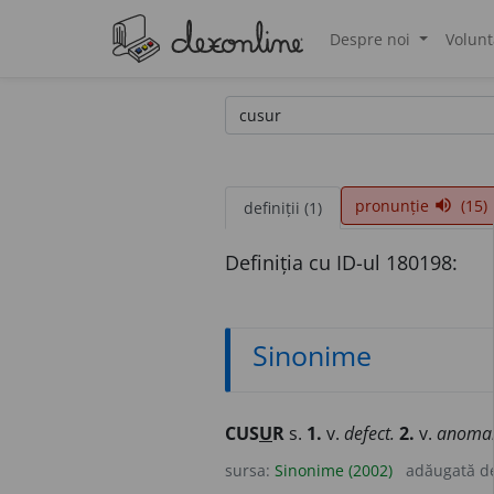
Despre noi
Volunt
®
pronunție
(15)
volume_up
definiții (1)
Definiția cu ID-ul 180198:
Sinonime
CUS
U
R
s.
1.
v.
defect.
2.
v.
anomal
sursa:
Sinonime (2002)
adăugată d