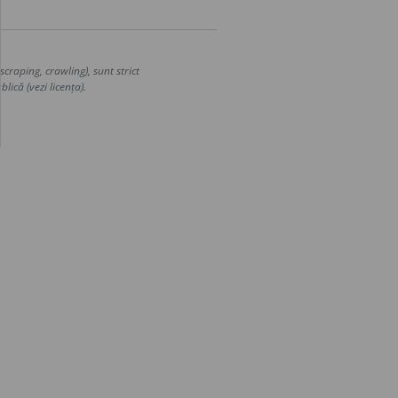
craping, crawling), sunt strict
lică (vezi licența).