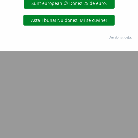
Copyright © 2004-2026 dexonline (https://dexonline.ro)
area datelor de pe acest site, inclusiv prin orice metode de extragere automată (web s
dul nostru prealabil scris, cu excepția seturilor de date oferite oficial spre utilizare pub
Am donat deja.
licență
confidențialitate
găzduit de
Hosterion