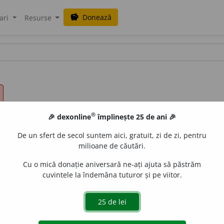
Donează
savings
ari
Resurse
®
🎉 dexonline
împlinește 25 de ani 🎉
De un sfert de secol suntem aici, gratuit, zi de zi, pentru
milioane de căutări.
Cu o mică donație aniversară ne-ați ajuta să păstrăm
cuvintele la îndemâna tuturor și pe viitor.
ie.
3.
v.
patimă.
e
siveco
acțiuni