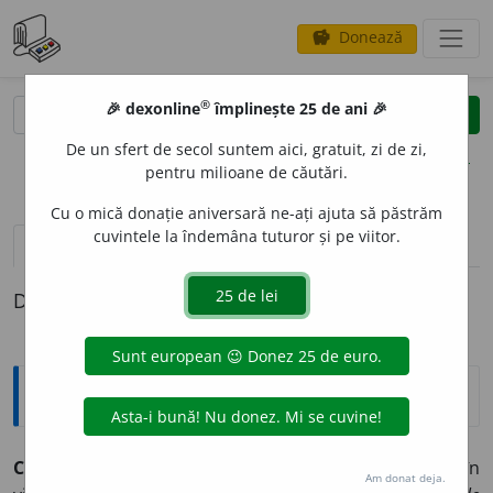
Donează
savings
®
®
🎉 dexonline
împlinește 25 de ani 🎉
caută
clear
search
De un sfert de secol suntem aici, gratuit, zi de zi,
opțiuni
pentru milioane de căutări.
Cu o mică donație aniversară ne-ați ajuta să păstrăm
cuvintele la îndemâna tuturor și pe viitor.
definiții (1)
Definiția cu ID-ul 1244877:
Arhaisme și regionalisme
CUSTA
vb.
1.
(Mold.,
Ban.
,
Criș.
,
Trans.
SV) A trăi, a fi în
Am donat deja.