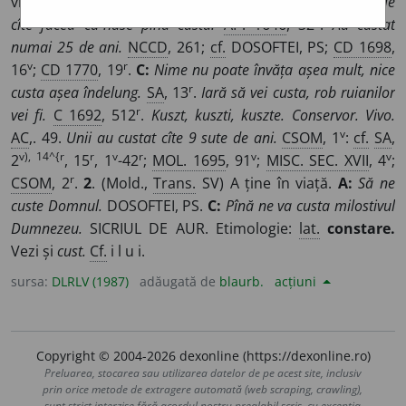
viață.
Să custe în mulți ani.
VARLAAM.
Hainele și veșmintele
v
cîte făcea cu-nuse pînă custa.
AP. 1646
, 32
.
Au custat
numai 25 de ani.
NCCD
, 261;
cf.
DOSOFTEI, PS;
CD 1698
,
v
r
16
;
CD 1770
, 19
.
C:
Nime nu poate învăța așea mult, nice
r
custa așea îndelung.
SA
, 13
.
Iară să vei custa, rob ruianilor
r
vei fi.
C 1692
, 512
.
Kuszt, kuszti, kuszte. Conservor. Vivo.
v
AC
,. 49.
Unii au custat cîte 9 sute de ani.
CSOM
, 1
:
cf.
SA
,
v), 14^{r
r
v
r
v
v
2
, 15
, 1
-42
;
MOL. 1695
, 91
;
MISC. SEC. XVII
, 4
;
r
CSOM
, 2
.
2
. (Mold.,
Trans.
SV) A ține în viață.
A:
Să ne
custe Domnul.
DOSOFTEI, PS.
C:
Pînă ne va custa milostivul
Dumnezeu.
SICRIUL DE AUR. Etimologie:
lat.
constare.
Vezi și
cust.
Cf.
i l u i.
sursa:
DLRLV (1987)
adăugată de
blaurb.
acțiuni
Copyright © 2004-2026 dexonline (https://dexonline.ro)
Preluarea, stocarea sau utilizarea datelor de pe acest site, inclusiv
prin orice metode de extragere automată (web scraping, crawling),
sunt strict interzise fără acordul nostru prealabil scris, cu excepția