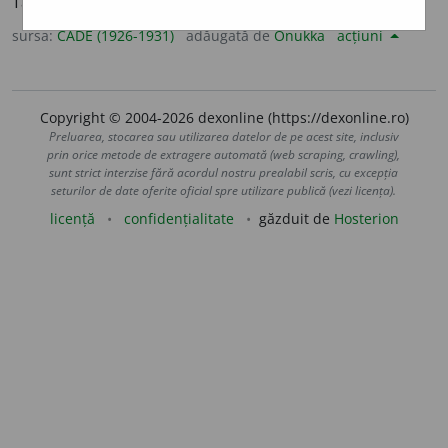
Tăiat; frînt
¶
3 Spetit.
sursa:
CADE (1926-1931)
adăugată de
Onukka
acțiuni
Copyright © 2004-2026 dexonline (https://dexonline.ro)
Preluarea, stocarea sau utilizarea datelor de pe acest site, inclusiv
prin orice metode de extragere automată (web scraping, crawling),
sunt strict interzise fără acordul nostru prealabil scris, cu excepția
seturilor de date oferite oficial spre utilizare publică (vezi licența).
licență
confidențialitate
găzduit de
Hosterion