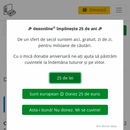
Donează
savings
®
®
🎉 dexonline
împlinește 25 de ani 🎉
caută
clear
search
De un sfert de secol suntem aici, gratuit, zi de zi,
opțiuni
pentru milioane de căutări.
Cu o mică donație aniversară ne-ați ajuta să păstrăm
cuvintele la îndemâna tuturor și pe viitor.
pronunție
(3)
volume_up
definiții (1)
Definiția cu ID-ul 1366162:
Explicative DEX
CURM
A
T
adj.
1
p.
CURM
A
¶
¶
C.
👉
N
E
CURM
A
T
¶
2
Am donat deja.