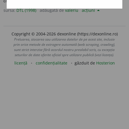
curentă, scriere curentă
și
vorbire curentă
(
v.
).
sursa:
DTL (1998)
adăugată de
valeriu
acțiuni
Copyright © 2004-2026 dexonline (https://dexonline.ro)
Preluarea, stocarea sau utilizarea datelor de pe acest site, inclusiv
prin orice metode de extragere automată (web scraping, crawling),
sunt strict interzise fără acordul nostru prealabil scris, cu excepția
seturilor de date oferite oficial spre utilizare publică (vezi licența).
licență
confidențialitate
găzduit de
Hosterion