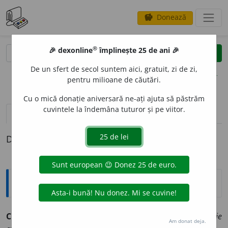
Donează
savings
®
®
🎉 dexonline
împlinește 25 de ani 🎉
caută
clear
search
De un sfert de secol suntem aici, gratuit, zi de zi,
opțiuni
pentru milioane de căutări.
Cu o mică donație aniversară ne-ați ajuta să păstrăm
cuvintele la îndemâna tuturor și pe viitor.
pronunție
(50)
volume_up
definiții (1)
Definiția cu ID-ul 914439:
Jargon
CUR
E
NT, -Ă
adj.
(<
fr.
courant
): în sintagmele
expresie
Am donat deja.