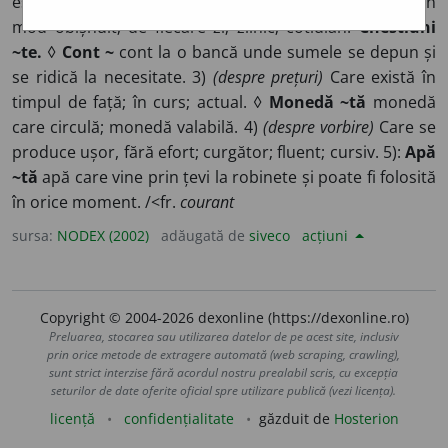
este în curs; în care ne aflăm.
Anul ~.
2) Care are loc în
mod obișnuit; de fiecare zi; zilnic; cotidian.
Chestiuni
~te.
◊
Cont ~
cont la o bancă unde sumele se depun și
se ridică la necesitate. 3)
(despre prețuri)
Care există în
timpul de față; în curs; actual. ◊
Monedă ~tă
monedă
care circulă; monedă valabilă. 4)
(despre vorbire)
Care se
produce ușor, fără efort; curgător; fluent; cursiv. 5):
Apă
~tă
apă care vine prin țevi la robinete și poate fi folosită
în orice moment. /<fr.
courant
sursa:
NODEX (2002)
adăugată de
siveco
acțiuni
Copyright © 2004-2026 dexonline (https://dexonline.ro)
Preluarea, stocarea sau utilizarea datelor de pe acest site, inclusiv
prin orice metode de extragere automată (web scraping, crawling),
sunt strict interzise fără acordul nostru prealabil scris, cu excepția
seturilor de date oferite oficial spre utilizare publică (vezi licența).
licență
confidențialitate
găzduit de
Hosterion