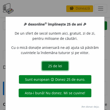
Donează
savings
®
®
🎉 dexonline
împlinește 25 de ani 🎉
caută
clear
search
De un sfert de secol suntem aici, gratuit, zi de zi,
opțiuni
pentru milioane de căutări.
Cu o mică donație aniversară ne-ați ajuta să păstrăm
cuvintele la îndemâna tuturor și pe viitor.
pronunție
(50)
volume_up
definiții (1)
Definiția cu ID-ul 330468:
Explicative DEX
2
CUR
E
NT
~tă (~ți, ~te)
1)
(despre unități de timp)
Care
Am donat deja.